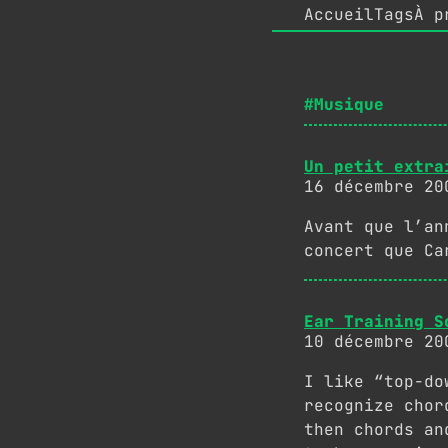
Accueil
Tags
À p
#Musique
Un petit extra
16 décembre 20
Avant que l’an
concert que Ca
Ear Training S
10 décembre 20
I like “top-do
recognize chor
then chords an