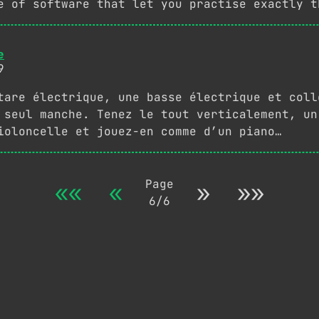
e of software that let you practise exactly t
e
9
tare électrique, une basse électrique et coll
 seul manche. Tenez le tout verticalement, un
ioloncelle et jouez-en comme d’un piano…
Page
««
«
»
»»
6/6