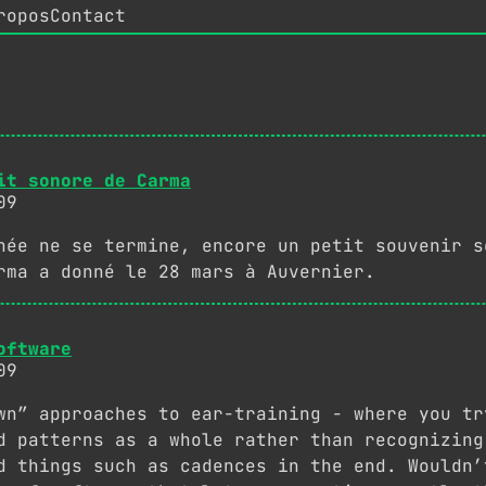
ropos
Contact
it sonore de Carma
09
née ne se termine, encore un petit souvenir s
rma a donné le 28 mars à Auvernier.
oftware
09
wn” approaches to ear-training - where you tr
d patterns as a whole rather than recognizing
d things such as cadences in the end. Wouldn’